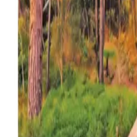
27°
San Salvador