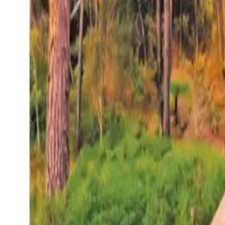
27°
San Salvador