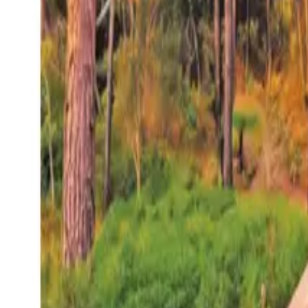
27°
San Salvador