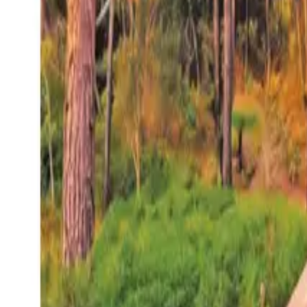
27°
San Salvador