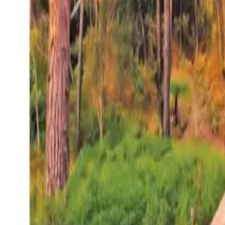
27°
San Salvador