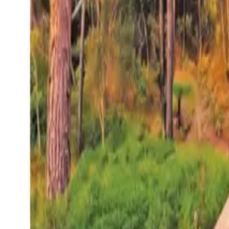
27°
San Salvador