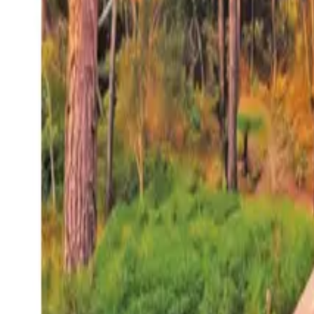
27°
San Salvador