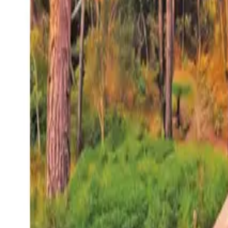
27°
San Salvador