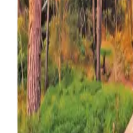
27°
San Salvador