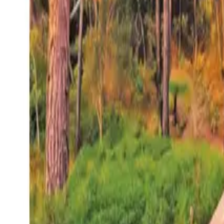
27°
San Salvador