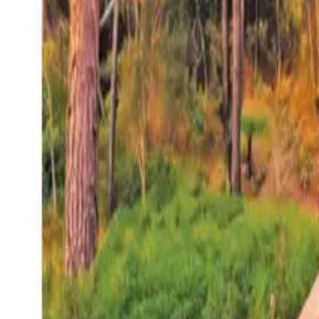
27°
San Salvador