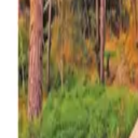
27°
San Salvador