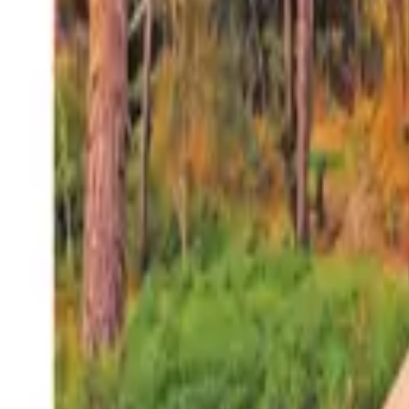
27°
San Salvador