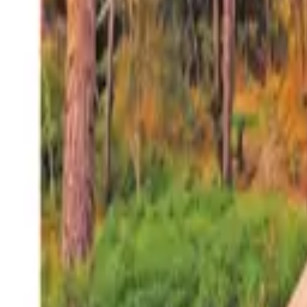
27°
San Salvador