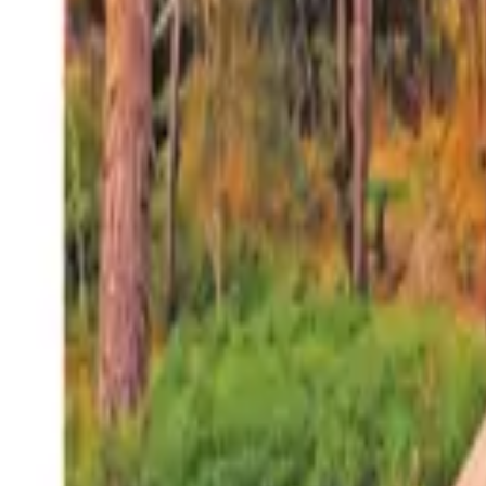
27°
San Salvador