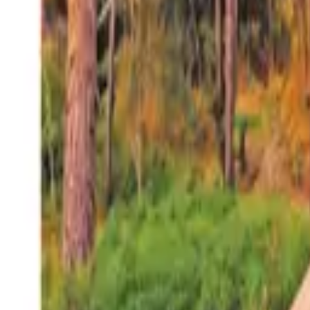
27°
San Salvador