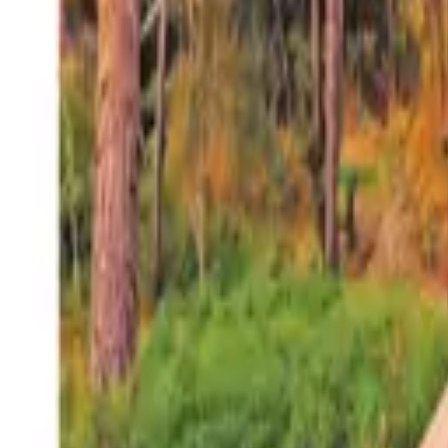
27°
San Salvador