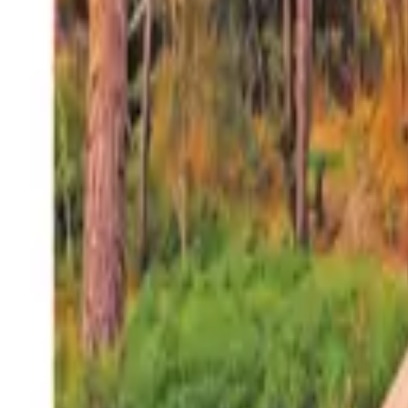
27°
San Salvador