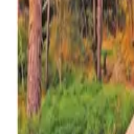
27°
San Salvador