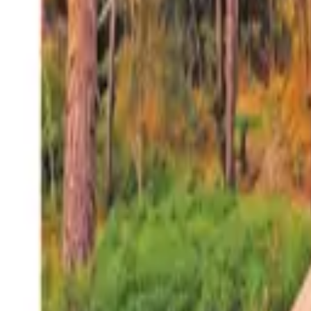
27°
San Salvador