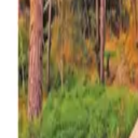
27°
San Salvador