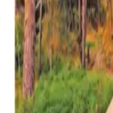
27°
San Salvador