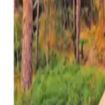
27°
San Salvador