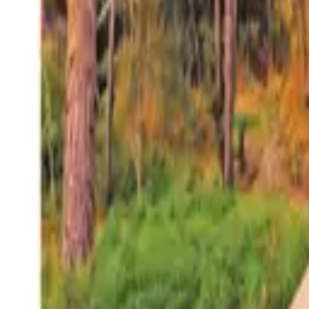
27°
San Salvador