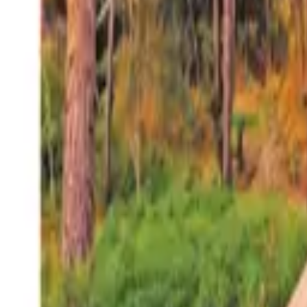
27°
San Salvador