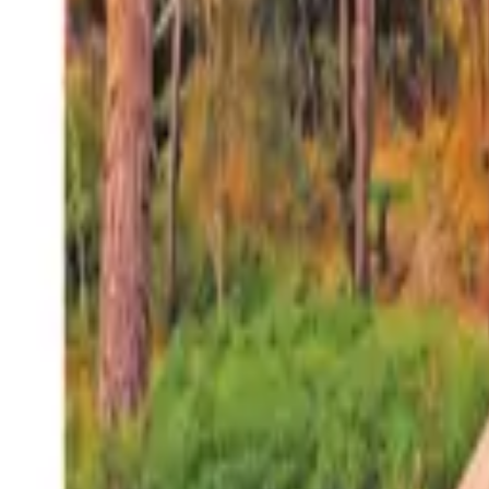
27°
San Salvador