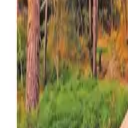
27°
San Salvador