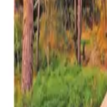
27°
San Salvador