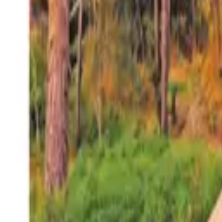
27°
San Salvador