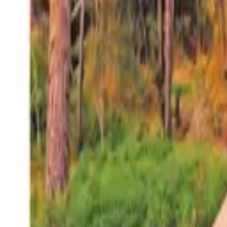
27°
San Salvador