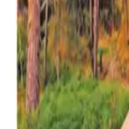
27°
San Salvador