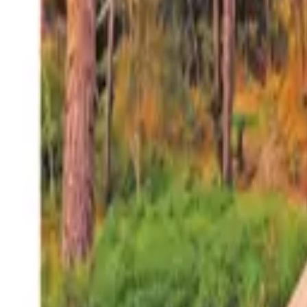
27°
San Salvador