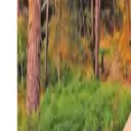
27°
San Salvador