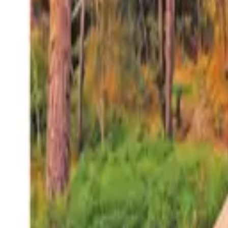
27°
San Salvador