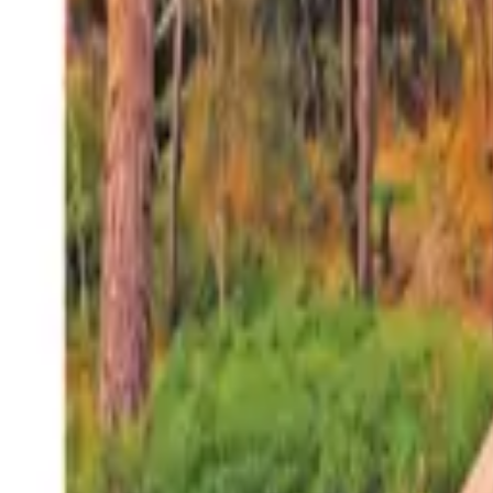
27°
San Salvador