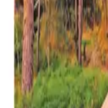
27°
San Salvador