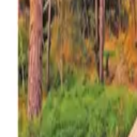
27°
San Salvador