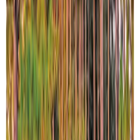
Menú
✕ Cerrar
Secciones
El Salvador
⌄
Espectáculo
⌄
Turismo
⌄
Gastronomía
Hogar
Bienestar
Astrología
Especiales
Herramientas