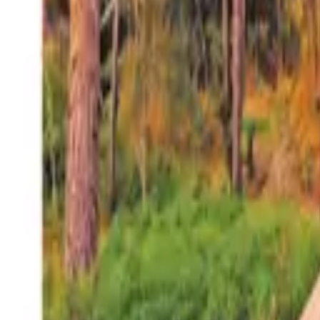
27°
San Salvador