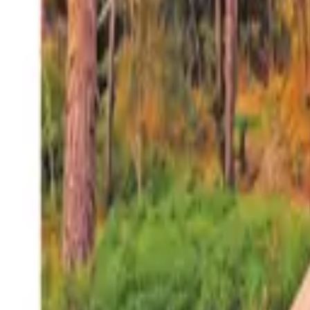
27°
San Salvador