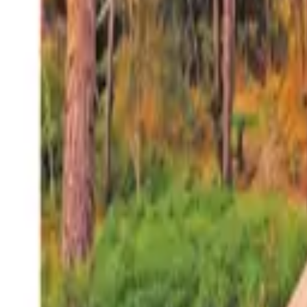
27°
San Salvador