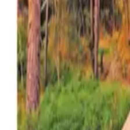
27°
San Salvador