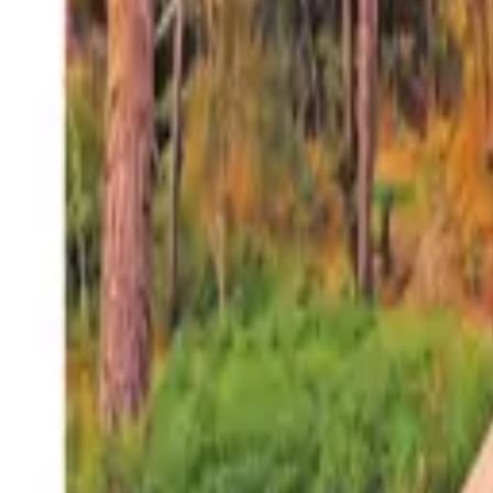
27°
San Salvador