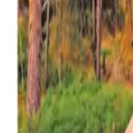
27°
San Salvador