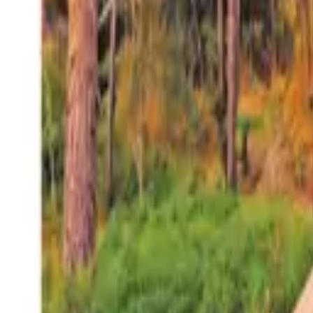
27°
San Salvador