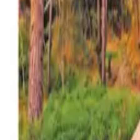
27°
San Salvador