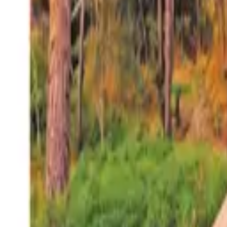
27°
San Salvador