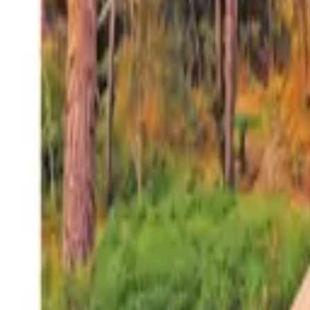
27°
San Salvador