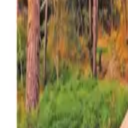
27°
San Salvador