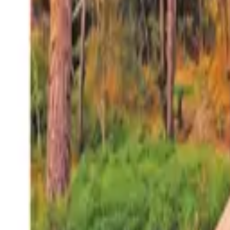
27°
San Salvador